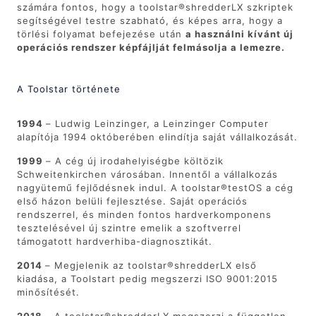
számára fontos, hogy a toolstar®shredderLX szkriptek
segítségével testre szabható, és képes arra, hogy a
törlési folyamat befejezése után
a használni kívánt új
operációs rendszer képfájlját felmásolja a lemezre.
A Toolstar története
1994
– Ludwig Leinzinger, a Leinzinger Computer
alapítója 1994 októberében elindítja saját vállalkozását.
1999
– A cég új irodahelyiségbe költözik
Schweitenkirchen városában. Innentől a vállalkozás
nagyütemű fejlődésnek indul. A toolstar®testOS a cég
első házon belüli fejlesztése. Saját operációs
rendszerrel, és minden fontos hardverkomponens
tesztelésével új szintre emelik a szoftverrel
támogatott hardverhiba-diagnosztikát.
2014
– Megjelenik az toolstar®shredderLX első
kiadása, a Toolstart pedig megszerzi ISO 9001:2015
minősítését.