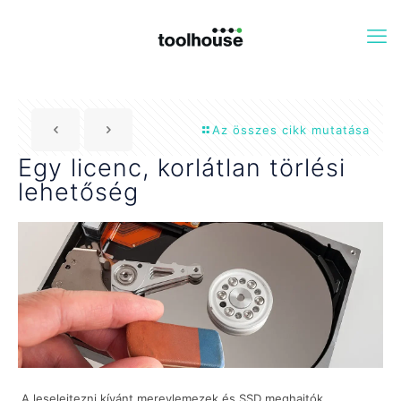
Az összes cikk mutatása
Egy licenc, korlátlan törlési
lehetőség
A leselejtezni kívánt merevlemezek és SSD meghajtók