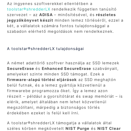
Az ingyenes szoftverekkel ellentétben a
toolstar®shredderLX
rendelkezik független tanúsító
szervezet – az
ADISA
– minősítésével, és
részletes
jegyzőkönyvet készít
minden lemez törléséről, ezzel a
két, a vállalatok számára fontos tulajdonsággal a
szabadon elérhető megoldások nem rendelkeznek.
A toolstar®shredderLX tulajdonságai
A német adattörlő szoftver használja az SSD lemezek
SecureErase
és
Enhanced SecureErase
szabványait,
amelyeket szinte minden SSD támogat. Ezek a
firmware-alapú törlési eljárások
az SSD meghajtón
belül futnak, és a lemez gyártója közvetlenül a
firmwarebe programozza őket. Így a lemez azon
részeit – például a gyorsítótárat és swap memóriát – is
elérik, amelyet általában nem lehet közvetlenül
megszólítani, márpedig a biztonságos törlés
érdekében ezeket is felül kell írni.
A toolstar®shredderLX támogatja a vállalatok által
széles körben megkövetelt
NIST Purge
és
NIST Clear