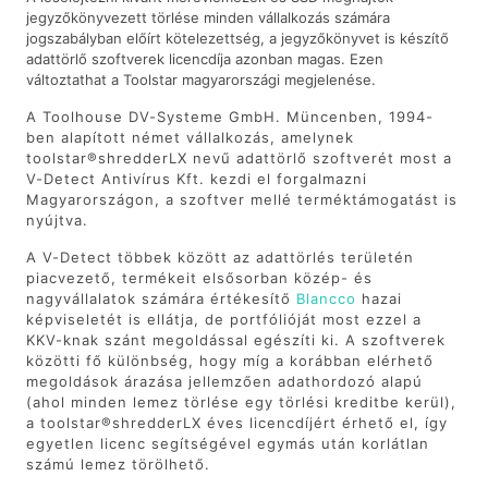
jegyzőkönyvezett törlése minden vállalkozás számára
jogszabályban előírt kötelezettség, a jegyzőkönyvet is készítő
adattörlő szoftverek licencdíja azonban magas. Ezen
változtathat a Toolstar magyarországi megjelenése.
A Toolhouse DV-Systeme GmbH. Müncenben, 1994-
ben alapított német vállalkozás, amelynek
toolstar®shredderLX nevű adattörlő szoftverét most a
V-Detect Antivírus Kft. kezdi el forgalmazni
Magyarországon, a szoftver mellé terméktámogatást is
nyújtva.
A V-Detect többek között az adattörlés területén
piacvezető, termékeit elsősorban közép- és
nagyvállalatok számára értékesítő
Blancco
hazai
képviseletét is ellátja, de portfólióját most ezzel a
KKV-knak szánt megoldással egészíti ki. A szoftverek
közötti fő különbség, hogy míg a korábban elérhető
megoldások árazása jellemzően adathordozó alapú
(ahol minden lemez törlése egy törlési kreditbe kerül),
a toolstar®shredderLX éves licencdíjért érhető el, így
egyetlen licenc segítségével egymás után korlátlan
számú lemez törölhető.