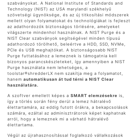
szabványokat. A National Institute of Standards and
Technology (NIST) az USA marylandi székhelyű
szövetségi ügynöksége, és az új titkosítási módszerek
mellett olyan folyamatokat és technológiákat is fejleszt
az adathordozók biztonságos törlésére, amelyeket
világszerte mindenhol használnak. A NIST Purge és a
NIST Clear szabványok segítségével minden típusú
adathordozó törölhető, beleértve a HDD, SSD, NVMe,
PCIe és USB meghajtókat. A biztonságosabb NIST
Purge futtatásához a lemeznek is támogatnia kell
bizonyos parancskészleteket, így amennyiben a NIST
Purge használata nem lehetséges, a
toolstar®shredderLX nem szakítja meg a folyamatot,
hanem
automatikusan át tud térni a NIST Clear
használatára.
A szoftver emellett képes a
SMART elemzésekre
is,
így a törlés során fény derül a lemez hátralévő
élettartamára, az eddig futott órákra, a bekapcsolások
számára, ezáltal az adminisztrátorok képet kaphatnak
arról, hogy a lemeznek mi a várható hátralévő
élettartama.
Végül az újrahasznosítással foglalkozó vállalkozások