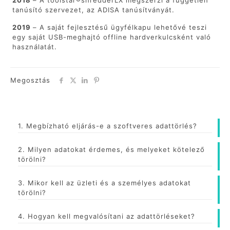
2018
– A toolstar®shredderLX megszerzi a független
tanúsító szervezet, az ADISA tanúsítványát.
2019
– A saját fejlesztésű ügyfélkapu lehetővé teszi
egy saját USB-meghajtó offline hardverkulcsként való
használatát.
Megosztás
1. Megbízható eljárás-e a szoftveres adattörlés?
2. Milyen adatokat érdemes, és melyeket kötelező
törölni?
3. Mikor kell az üzleti és a személyes adatokat
törölni?
4. Hogyan kell megvalósítani az adattörléseket?