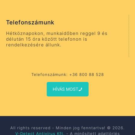
Telefonszámunk
Hétköznapokon, munkaidőben reggel 9 és
délután 15 óra között telefonon is
rendelkezésére állunk.
Telefonszámunk: +36 800 88 528
HÍVÁS MOST
All rights reserved - Minden jog fenntartva! © 2026.
V-Detect Antivírus Kft.
- A minősített adattörlés